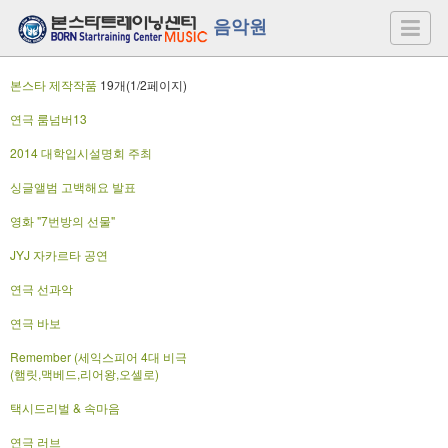
음악원
본스타 제작작품
19개(1/2페이지)
연극 룸넘버13
2014 대학입시설명회 주최
싱글앨범 고백해요 발표
영화 "7번방의 선물"
JYJ 자카르타 공연
연극 선과악
연극 바보
Remember (세익스피어 4대 비극
(햄릿,맥베드,리어왕,오셀로)
택시드리벌 & 속마음
연극 러브