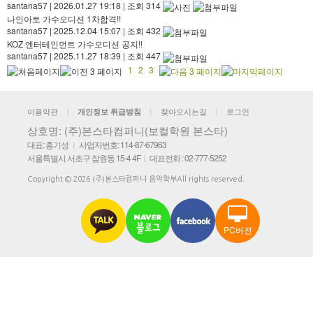
santana57
|
2026.01.27 19:18
|
조회 314
나인아토 가수오디션 1차합격!!
santana57
|
2025.12.04 15:07
|
조회 432
KOZ 엔터테인먼트 가수오디션 공지!!
santana57
|
2025.11.27 18:39
|
조회 447
1
2
3
이용약관
찾아오시는길
로그인
개인정보 취급방침
|
|
|
상호명: (주)본스타컴퍼니(보컬학원 본스타)
대표: 홍기성
사업자번호: 114-87-67963
|
서울특별시 서초구 잠원동 15-4 4F
대표전화 : 02-777-5252
|
Copyright © 2026 (주)본스타컴퍼니 음악학부All rights reserved.
PC버전