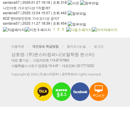
santana57
|
2026.01.27 19:18
|
조회 318
나인아토 가수오디션 1차합격!!
santana57
|
2025.12.04 15:07
|
조회 442
KOZ 엔터테인먼트 가수오디션 공지!!
santana57
|
2025.11.27 18:39
|
조회 454
1
2
3
이용약관
찾아오시는길
로그인
개인정보 취급방침
|
|
|
상호명: (주)본스타컴퍼니(보컬학원 본스타)
대표: 홍기성
사업자번호: 114-87-67963
|
서울특별시 서초구 잠원동 15-4 4F
대표전화 : 02-777-5252
|
Copyright © 2026 (주)본스타컴퍼니 음악학부All rights reserved.
PC버전