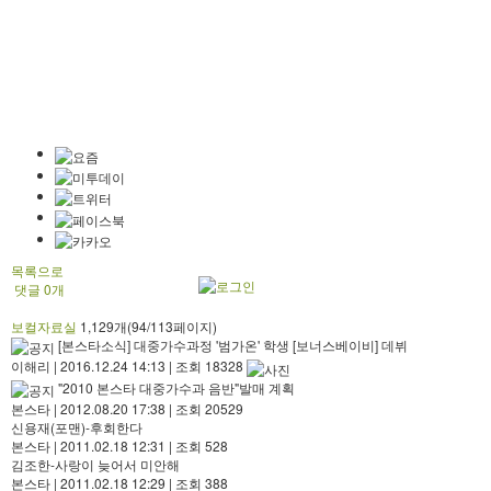
목록으로
댓글
0
개
보컬자료실
1,129개(94/113페이지)
[본스타소식] 대중가수과정 '범가온' 학생 [보너스베이비] 데뷔
이해리
|
2016.12.24 14:13
|
조회 18328
"2010 본스타 대중가수과 음반"발매 계획
본스타
|
2012.08.20 17:38
|
조회 20529
신용재(포맨)-후회한다
본스타
|
2011.02.18 12:31
|
조회 528
김조한-사랑이 늦어서 미안해
본스타
|
2011.02.18 12:29
|
조회 388