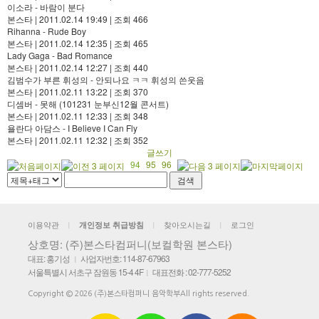
이소라 - 바람이 분다
본스타
|
2011.02.14 19:49
|
조회 466
Rihanna - Rude Boy
본스타
|
2011.02.14 12:35
|
조회 465
Lady Gaga - Bad Romance
본스타
|
2011.02.14 12:27
|
조회 440
김범수가 부른 휘성의 - 안되나요 ㅋㅋ 휘성의 쓴웃음
본스타
|
2011.02.11 13:22
|
조회 370
디셈버 - 못해 (101231 눈부신12월 콘서트)
본스타
|
2011.02.11 12:33
|
조회 348
욜란다 아담스 - I Believe I Can Fly
본스타
|
2011.02.11 12:32
|
조회 352
글쓰기
94
95
96
이용약관
찾아오시는길
로그인
개인정보 취급방침
|
|
|
상호명: (주)본스타컴퍼니(보컬학원 본스타)
대표: 홍기성
사업자번호: 114-87-67963
|
서울특별시 서초구 잠원동 15-4 4F
대표전화 : 02-777-5252
|
Copyright © 2026 (주)본스타컴퍼니 음악학부All rights reserved.