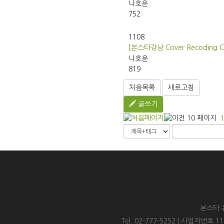
나호윤
752
1108
[본스타강남 Cover Recoding Cl
나호윤
819
처음목록
새로고침
글쓰기
본스타 
Tel. 02-777-5252 | 사업자번호