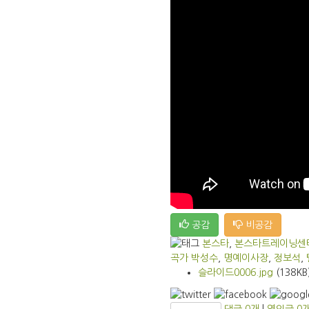
공감
비공감
본스타
,
본스타트레이닝센
곡가 박성수
,
명예이사장
,
정보석
,
슬라이드0006.jpg
(138KB