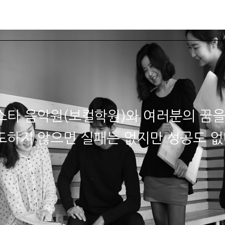
스타소식
학과안내
수강상담
강사소개
오디션·
스타 음악원(보컬학원)와 여러분의 꿈을
도하지 않으면 실패는 없지만 성공도 없