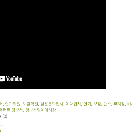
터
,
연기학원
,
보컬학원
,
실용음악입시
,
예대입시
,
연기
,
보컬
,
댄스
,
뮤지컬
,
배
탤런트 정보석
,
정보석명예이사장
)
(0)