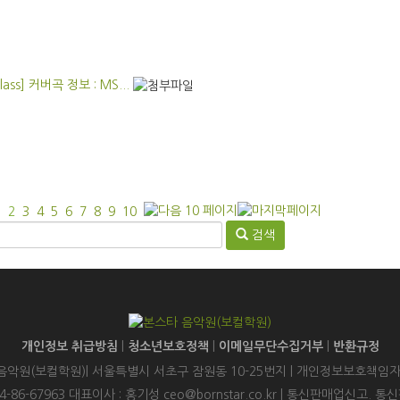
ass] 커버곡 정보 : MS...
1
2
3
4
5
6
7
8
9
10
검색
개인정보 취급방침
|
청소년보호정책
|
이메일무단수집거부
|
반환규정
음악원(보컬학원)| 서울특별시 서초구 잠원동 10-25번지 | 개인정보보호책임자
.114-86-67963 대표이사 : 홍기성 ceo@bornstar.co.kr | 통신판매업신고