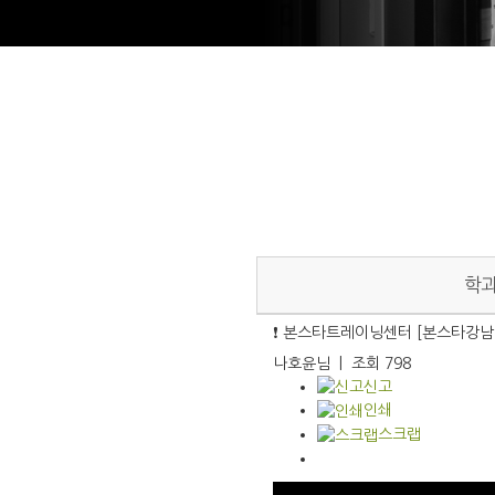
학
❗ 본스타트레이닝센터 [본스타강남 
나호윤님
|
조회
798
신고
인쇄
스크랩