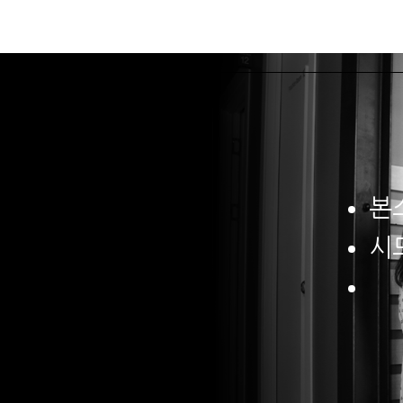
본스타소개
본
본
시