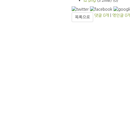
s2.png
(3.2MB)
(0)
댓글
0
개
|
엮인글
0
목록으로