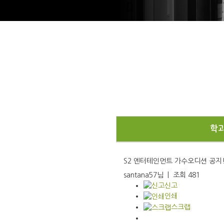
학
S2 엔터테인먼트 가수오디션 공지!
santana57님
|
조회
481
신고
인쇄
스크랩