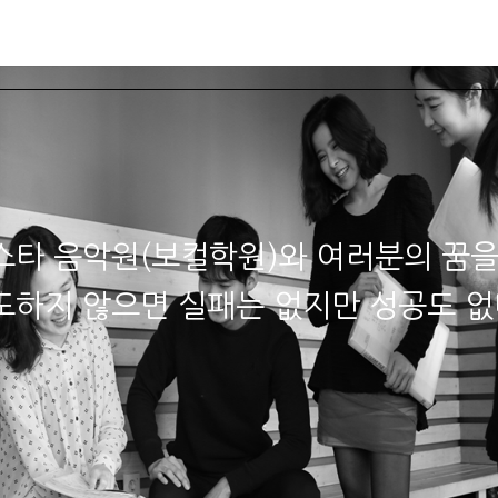
스타소식
학과안내
수강상담
강사소개
오디션·
스타 음악원(보컬학원)와 여러분의 꿈을
도하지 않으면 실패는 없지만 성공도 없