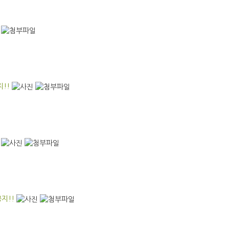
!!
지!!