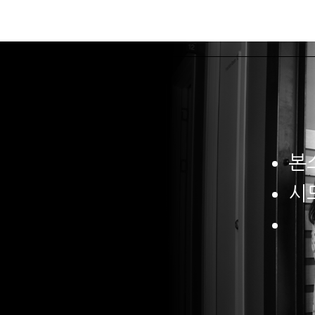
본스타소개
본
본
시