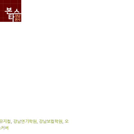
뮤지컬
,
강남연기학원
,
강남보컬학원
,
오
스커버