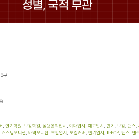
30분
음
터
,
연기학원
,
보컬학원
,
실용음악입시
,
예대입시
,
예고입시
,
연기
,
보컬
,
댄스
,
,
캐스팅오디션
,
배역오디션
,
보컬입시
,
보컬커버
,
연기입시
,
K-POP
,
댄스
,
댄