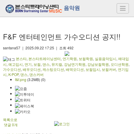
음악원
F&F 엔터테인먼트 가수오디션 공지!!
santana57
|
2025.09.22 17:25
|
조회
492
본스타
,
본스타트레이닝센터
,
연기학원
,
보컬학원
,
실용음악입시
,
예대입
시
,
예고입시
,
연기
,
보컬
,
댄스
,
뮤지컬
,
강남연기학원
,
강남보컬학원
,
오디션학원
,
가수오디션
,
배우오디션
,
캐스팅오디션
,
배역오디션
,
보컬입시
,
보컬커버
,
연기입
시
,
K-POP
,
댄스
,
댄스커버
f&f.png
(3.2MB)
(0)
목록으로
댓글
0
개