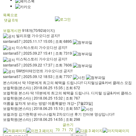
목록으로
댓글
0
개
보컬게시판
918개(70/92페이지)
빌리프랩 가수오디션 공지!!
santana57
|
2025.11.17 15:05
|
조회 6895
미스틱스토리 가수오디션 공지!!
santana57
|
2025.09.27 15:41
|
조회 7319
미스틱스토리 가수오디션 공지!!
santana57
|
2025.09.22 17:37
|
조회 7606
SM엔터테인먼트 가수오디션 공지!!
santana57
|
2025.09.12 18:53
|
조회 7707
본스타에서 딱 10분에게 최고의 혜택을 드립니다!! 디지털싱글&커버 클래스 모집
보컬학원(본스타)
|
2018.06.25 15:35
|
조회 672
보컬학원 본스타 딱 10분에게 최고의 혜택을 드립니다. 디지털 싱글&커버 클래스
보컬학원(본스타)
|
2018.06.25 15:32
|
조회 767
여름을 알차게 보내는 방법! 여름특별반 개강~ [7월23일]
보컬학원(본스타)
|
2018.06.25 15:10
|
조회 557
보컬과정 김가현학생 바나나컬쳐 2차오디션 후기 인터뷰 영상입니다!!
보컬학원(본스타)
|
2018.06.25 14:55
|
조회 298
글쓰기
70
71
72