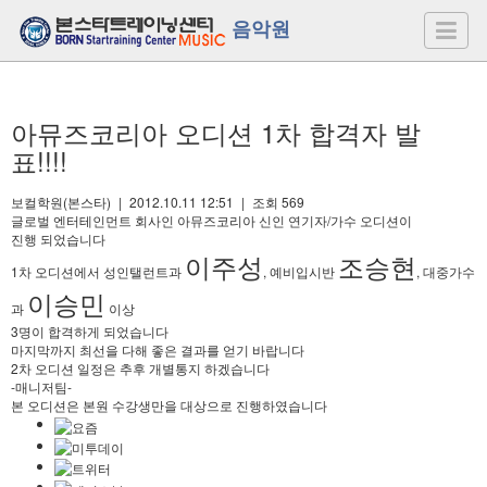
음악원
아뮤즈코리아 오디션 1차 합격자 발
표!!!!
보컬학원(본스타)
|
2012.10.11 12:51
|
조회
569
글로벌 엔터테인먼트 회사인 아뮤즈코리아 신인 연기자/가수 오디션이
진행 되었습니다
이주성
조승현
1차 오디션에서 성인탤런트과
, 예비입시반
, 대중가수
이승민
과
이상
3명이 합격하게 되었습니다
마지막까지 최선을 다해 좋은 결과를 얻기 바랍니다
2차 오디션 일정은 추후 개별통지 하겠습니다
-매니저팀-
본 오디션은 본원 수강생만을 대상으로 진행하였습니다