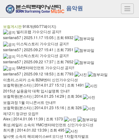
음악원
보컬게시판
918개(60/77페이지)
빌리프랩 가수오디션 공지!!
santana57
|
2025.11.17 15:05
|
조회 6932
미스틱스토리 가수오디션 공지!!
santana57
|
2025.09.27 15:41
|
조회 7351
미스틱스토리 가수오디션 공지!!
santana57
|
2025.09.22 17:37
|
조회 7652
SM엔터테인먼트 가수오디션 공지!!
santana57
|
2025.09.12 18:53
|
조회 7793
이효리,스피카 소속 B2M엔터 신인가수오디션
보컬학원(본스타)
|
2014.01.27 15:12
|
조회 1491
2015년 실용음악 대학 입시설명회 안내!!
보컬학원(본스타)
|
2014.01.25 14:29
|
조회 304
보컬과정 1월 미니콘서트 안내!!!
보컬학원(본스타)
|
2014.01.23 15:16
|
조회 326
제12기 정규반 모집!!!
Alex
|
2014.01.06 11:39
|
조회 1373
휘성,에일리 소속의 YMC엔터테인먼트 신인가수오디션
최지훈
|
2014.01.02 13:39
|
조회 495
달샤벳 소속의 해피페이스ent 오디션 1차합격자발표