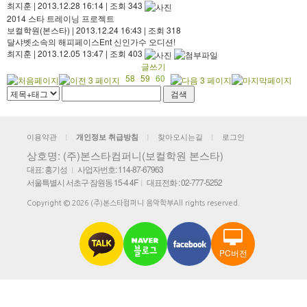
최지훈
|
2013.12.28 16:14
|
조회 343
2014 스타 트레이닝 프로젝트
보컬학원(본스타)
|
2013.12.24 16:43
|
조회 318
달샤벳소속의 해피페이스Ent 신인가수 오디션!
최지훈
|
2013.12.05 13:47
|
조회 403
글쓰기
58
59
60
이용약관
찾아오시는길
로그인
개인정보 취급방침
|
|
|
상호명: (주)본스타컴퍼니(보컬학원 본스타)
대표: 홍기성
사업자번호: 114-87-67963
|
서울특별시 서초구 잠원동 15-4 4F
대표전화 : 02-777-5252
|
Copyright © 2026 (주)본스타컴퍼니 음악학부All rights reserved.
PC버전