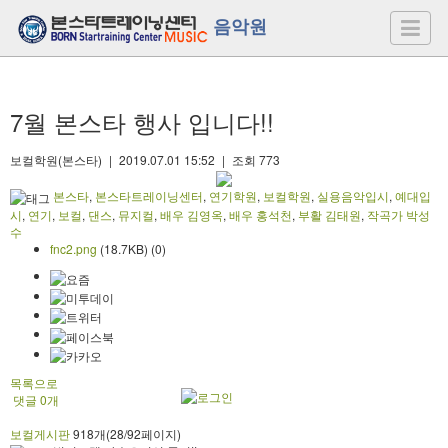
음악원
7월 본스타 행사 입니다!!
보컬학원(본스타)
|
2019.07.01 15:52
|
조회
773
본스타
,
본스타트레이닝센터
,
연기학원
,
보컬학원
,
실용음악입시
,
예대입
시
,
연기
,
보컬
,
댄스
,
뮤지컬
,
배우 김영옥
,
배우 홍석천
,
부활 김태원
,
작곡가 박성
수
fnc2.png
(18.7KB)
(0)
목록으로
댓글
0
개
보컬게시판
918개(28/92페이지)