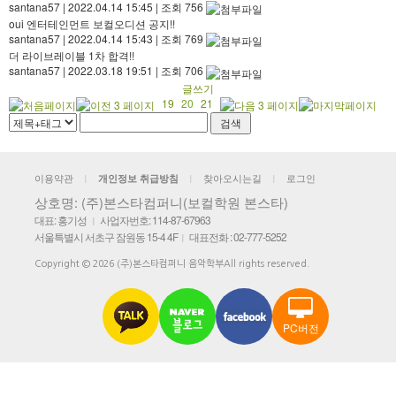
santana57
|
2022.04.14 15:45
|
조회 756
oui 엔터테인먼트 보컬오디션 공지!!
santana57
|
2022.04.14 15:43
|
조회 769
더 라이브레이블 1차 합격!!
santana57
|
2022.03.18 19:51
|
조회 706
글쓰기
19
20
21
이용약관
찾아오시는길
로그인
개인정보 취급방침
|
|
|
상호명: (주)본스타컴퍼니(보컬학원 본스타)
대표: 홍기성
사업자번호: 114-87-67963
|
서울특별시 서초구 잠원동 15-4 4F
대표전화 : 02-777-5252
|
Copyright © 2026 (주)본스타컴퍼니 음악학부All rights reserved.
PC버전