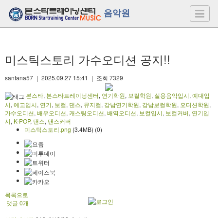
음악원
미스틱스토리 가수오디션 공지!!
santana57
|
2025.09.27 15:41
|
조회
7329
본스타
,
본스타트레이닝센터
,
연기학원
,
보컬학원
,
실용음악입시
,
예대입
시
,
예고입시
,
연기
,
보컬
,
댄스
,
뮤지컬
,
강남연기학원
,
강남보컬학원
,
오디션학원
,
가수오디션
,
배우오디션
,
캐스팅오디션
,
배역오디션
,
보컬입시
,
보컬커버
,
연기입
시
,
K-POP
,
댄스
,
댄스커버
미스틱스토리.png
(3.4MB)
(0)
목록으로
댓글
0
개