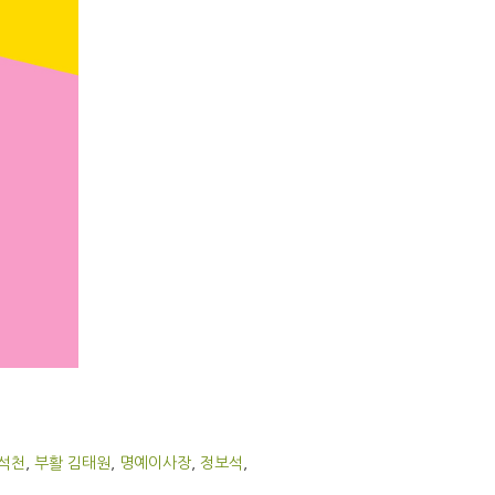
석천
,
부활 김태원
,
명예이사장
,
정보석
,