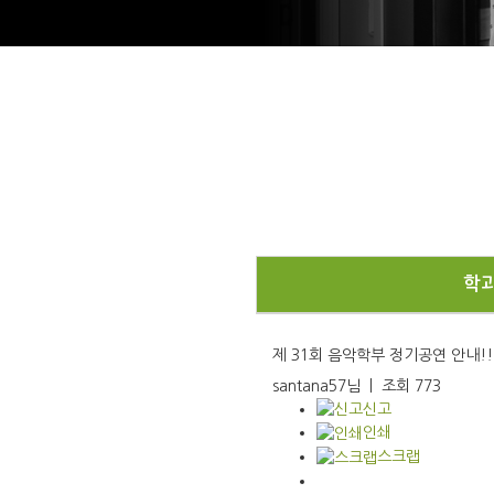
학
제 31회 음악학부 정기공연 안내!!
santana57님
|
조회
773
신고
인쇄
스크랩