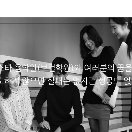
스타소식
학과안내
수강상담
강사소개
오디션·
스타 음악원(보컬학원)와 여러분의 꿈을
도하지 않으면 실패는 없지만 성공도 없