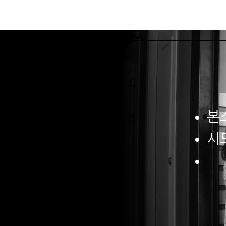
본스타소개
본
본
시