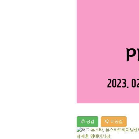
공감
비공감
본스타
,
본스타트레이닝센
탁재훈 명예이사장