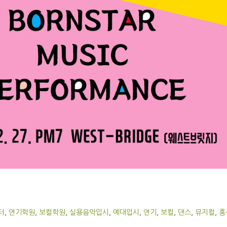
터
,
연기학원
,
보컬학원
,
실용음악입시
,
예대입시
,
연기
,
보컬
,
댄스
,
뮤지컬
,
홍