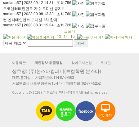
santana57
|
2023.09.12 14:31
|
조회 756
초코엔터테인먼트 가수 오디션 공지!!
santana57
|
2023.09.08 13:33
|
조회 760
컵 엔터테인먼트 오디션 1차 합격!!
santana57
|
2023.08.31 19:34
|
조회 728
글쓰기
13
14
15
이용약관
찾아오시는길
로그인
개인정보 취급방침
|
|
|
상호명: (주)본스타컴퍼니(보컬학원 본스타)
대표: 홍기성
사업자번호: 114-87-67963
|
서울특별시 서초구 잠원동 15-4 4F
대표전화 : 02-777-5252
|
Copyright © 2026 (주)본스타컴퍼니 음악학부All rights reserved.
PC버전