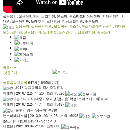
실용음악, 실용음악학원, 보컬학원, 본스타, 본스타트레이닝센터, 김태원원장, 김
태원, 실용음악과, 노래추천, 노래영상, 강남보컬학원, 좋은노래
실용음악
,
실용음악학원
,
보컬학원
,
본스타
,
본스타트레이닝센터
,
김태원
원장
,
김태원
,
실용음악과
,
노래추천
,
노래영상
,
강남보컬학원
,
좋은노래
목록으로
댓글
0
개
실용음악자료실
647개(16/65페이지)
2017 실용음악과 정시모집요강!!
이해리
|
2016.12.24 14:26
|
조회 15520
[본스타소식] 대중가수과정 '범가온' 학생 [보너스베이비] 데뷔
이해리
|
2016.12.24 14:14
|
조회 15487
불후의 명곡 "정동하" 특강!!
본스타매니져팀
|
2013.01.03 14:08
|
조회 16005
[온스테이지2.0] DeVita - Song 4 U
나호윤
|
2021.03.04 21:04
|
조회 686