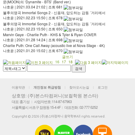
문(MOON)의 ‘Dynamite - BTS’ (Band ver.)
나호윤
|
2021.03.04 21:02
|
조회 681
불후의명곡 Immortal Songs 2 - 신용재, 압도하는 감동 ´거리에서
나호윤
|
2021.02.23 15:50
|
조회 678
불후의명곡 Immortal Songs 2 - 신용재, 압도하는 감동 ´거리에서
나호윤
|
2021.02.23 15:50
|
조회 650
Marvin Gaye - Charlie Puth - KHS & Tyler & Ryan COVER
나호윤
|
2021.01.28 14:24
|
조회 698
Charlie Puth: One Call Away (acoustic live at Nova Stage - 4K)
나호윤
|
2021.01.20 15:02
|
조회 670
글쓰기
16
17
18
이용약관
찾아오시는길
로그인
개인정보 취급방침
|
|
|
상호명: (주)본스타컴퍼니(보컬학원 본스타)
대표: 홍기성
사업자번호: 114-87-67963
|
서울특별시 서초구 잠원동 15-4 4F
대표전화 : 02-777-5252
|
Copyright © 2026 (주)본스타컴퍼니 음악학부All rights reserved.