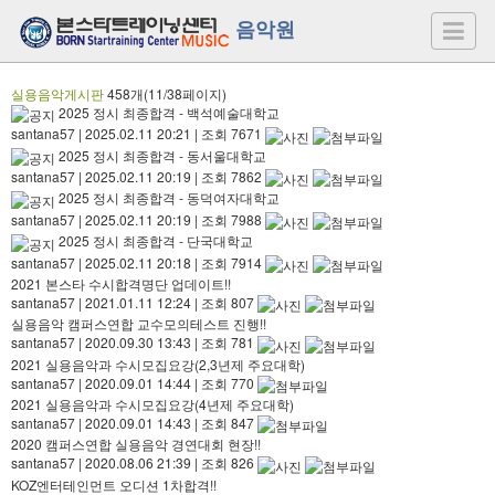
음악원
실용음악게시판
458개(11/38페이지)
2025 정시 최종합격 - 백석예술대학교
santana57
|
2025.02.11 20:21
|
조회 7671
2025 정시 최종합격 - 동서울대학교
santana57
|
2025.02.11 20:19
|
조회 7862
2025 정시 최종합격 - 동덕여자대학교
santana57
|
2025.02.11 20:19
|
조회 7988
2025 정시 최종합격 - 단국대학교
santana57
|
2025.02.11 20:18
|
조회 7914
2021 본스타 수시합격명단 업데이트!!
santana57
|
2021.01.11 12:24
|
조회 807
실용음악 캠퍼스연합 교수모의테스트 진행!!
santana57
|
2020.09.30 13:43
|
조회 781
2021 실용음악과 수시모집요강(2,3년제 주요대학)
santana57
|
2020.09.01 14:44
|
조회 770
2021 실용음악과 수시모집요강(4년제 주요대학)
santana57
|
2020.09.01 14:43
|
조회 847
2020 캠퍼스연합 실용음악 경연대회 현장!!
santana57
|
2020.08.06 21:39
|
조회 826
KOZ엔터테인먼트 오디션 1차합격!!