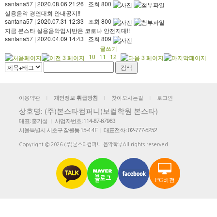
santana57
|
2020.08.06 21:26
|
조회 800
실용음악 경연대회 안내공지!!
santana57
|
2020.07.31 12:33
|
조회 800
지금 본스타 실용음악입시반은 코로나 안전지대!!
santana57
|
2020.04.09 14:43
|
조회 809
글쓰기
10
11
12
이용약관
찾아오시는길
로그인
개인정보 취급방침
|
|
|
상호명: (주)본스타컴퍼니(보컬학원 본스타)
대표: 홍기성
사업자번호: 114-87-67963
|
서울특별시 서초구 잠원동 15-4 4F
대표전화 : 02-777-5252
|
Copyright © 2026 (주)본스타컴퍼니 음악학부All rights reserved.
PC버전